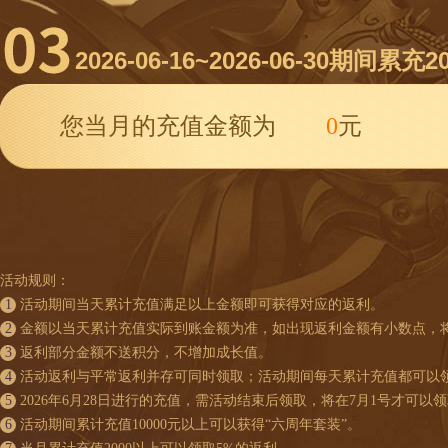
2026-06-16~2026-06-30
期间累充2
您当月的充值金额为
0
元
活动规则：
1
活动期间当天累计充值满足以上金额即可获得对应的返利。
2
金额以当天累计充值实际到账金额为准，如出现返利金额有小数点，
3
返利部分金额不送积分，不增加成长值。
4
活动返利与平常返利并存可同时领取；活动期间每天累计充值都可以
5
2026年6月28日
进行的充值，需活动结束后领取，将在
7月1
号才可以领
6
活动期间累计充值10000元以上可以获得“
六周年套装
”。