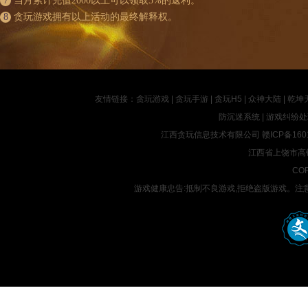
7
当月累计充值2000以上可以领取5%的返利。
8
贪玩游戏拥有以上活动的最终解释权。
友情链接：
贪玩游戏
|
贪玩手游
|
贪玩H5
|
众神大陆
|
乾坤
防沉迷系统
|
游戏纠纷处
江西贪玩信息技术有限公司
赣ICP备160
江西省上饶市高铁
COP
游戏健康忠告:抵制不良游戏,拒绝盗版游戏。注