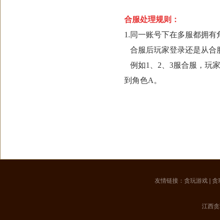
合服处理规则：
1.同一账号下在多服都拥有
合服后玩家登录还是从合
例如1、2、3服合服，玩
到角色A。
2.角色清理
1). 充值=0
2).>10天未登录、角色转
以上两个条件同时满足时
友情链接：
贪玩游戏
|
贪
3.角色名相同处理
江西贪
合服后角色名字保持与合