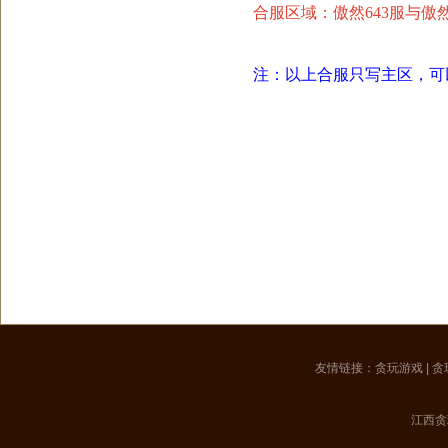
合服区域：傲然643服与傲然6
注：以上合服只写主区，可
合服处理规则：
1.同一账号下在多服都拥有
合服后玩家登录还是从合
例如1、2、3服合服，玩
到角色A。
友情链接：
贪玩游戏
|
贪
2.角色清理
江西贪
1). 充值=0